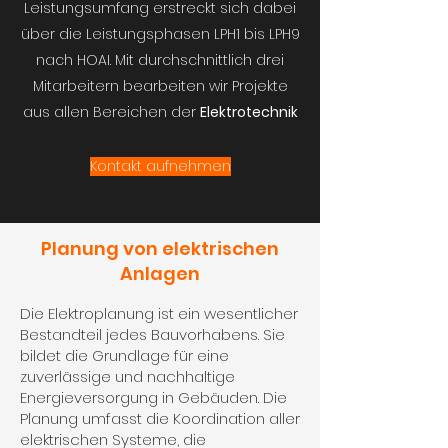
Leistungsumfang erstreckt sich dabei
über die Leistungsphasen LPH1 bis LPH9
nach HOAI. Mit durchschnittlich drei
Mitarbeitern bearbeiten wir Projekte
aus allen Bereichen der
Elektrotechnik
Kontakt aufnehmen
Planung von elektrischen
Anlagen
Die Elektroplanung ist ein wesentlicher
Bestandteil jedes Bauvorhabens. Sie
bildet die Grundlage für eine
zuverlässige und nachhaltige
Energieversorgung in Gebäuden. Die
Planung umfasst die Koordination aller
elektrischen Systeme, die